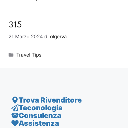
315
21 Marzo 2024
di
olgerva
Categorie
Travel Tips
Trova Rivenditore
Teconologia
Consulenza
Assistenza