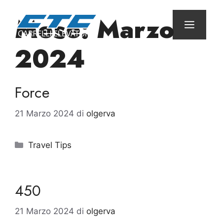
Vai
Mese:
Marzo
al
Menu
contenuto
2024
Force
21 Marzo 2024
di
olgerva
Categorie
Travel Tips
450
21 Marzo 2024
di
olgerva