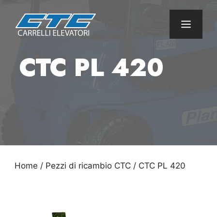
Vai
al
Menu
contenuto
CTC PL 420
Home
/
Pezzi di ricambio CTC
/ CTC PL 420